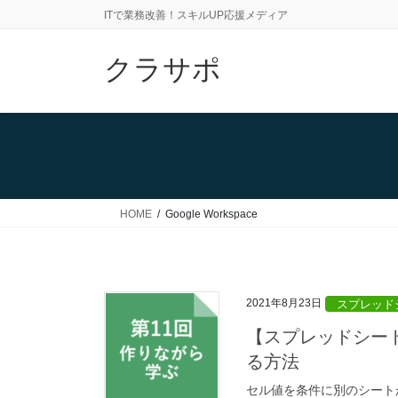
コ
ナ
ITで業務改善！スキルUP応援メディア
ン
ビ
テ
ゲ
クラサポ
ン
ー
ツ
シ
に
ョ
移
ン
動
に
移
動
HOME
Google Workspace
2021年8月23日
スプレッド
【スプレッドシート
る方法
セル値を条件に別のシート