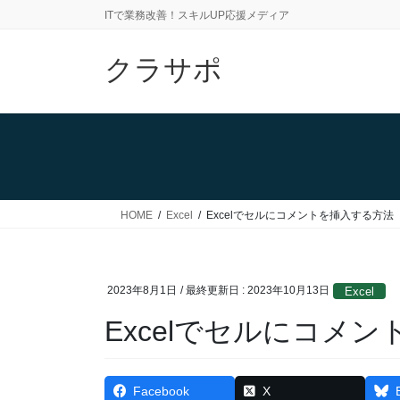
コ
ナ
ITで業務改善！スキルUP応援メディア
ン
ビ
テ
ゲ
クラサポ
ン
ー
ツ
シ
に
ョ
移
ン
動
に
移
動
HOME
Excel
Excelでセルにコメントを挿入する方法
2023年8月1日
/ 最終更新日 :
2023年10月13日
Excel
Excelでセルにコメ
Facebook
X